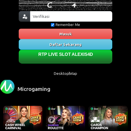
Remember Me
Masuk
Daftar Sekarang
RTP LIVE SLOT ALEXIS4D
Desktop
Wap
Microgaming