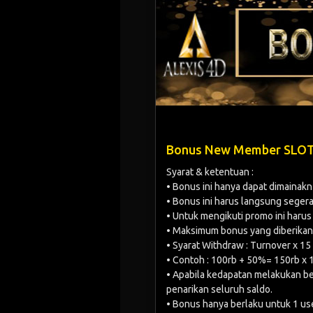
Bonus New Member SLO
Syarat & ketentuan :
• Bonus ini hanya dapat dimaina
• Bonus ini harus langsung segera
• Untuk mengikuti promo ini har
• Maksimum bonus yang diberikan 
• Syarat Withdraw : Turnover x 15
• Contoh : 100rb + 50%= 150rb x 
• Apabila kedapatan melakukan be
penarikan seluruh saldo.
• Bonus hanya berlaku untuk 1 