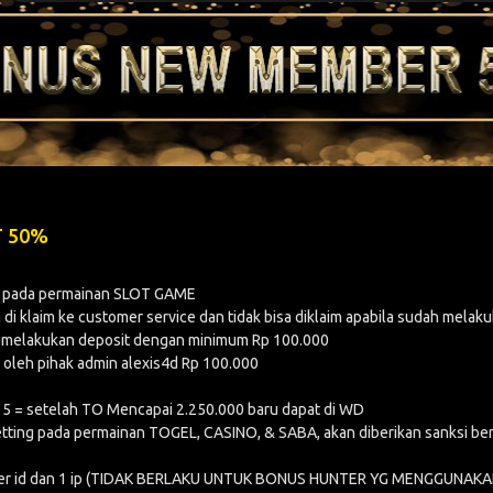
T 50%
kn pada permainan SLOT GAME
 di klaim ke customer service dan tidak bisa diklaim apabila sudah melak
us melakukan deposit dengan minimum Rp 100.000
oleh pihak admin alexis4d Rp 100.000
15 = setelah TO Mencapai 2.250.000 baru dapat di WD
tting pada permainan TOGEL, CASINO, & SABA, akan diberikan sanksi be
user id dan 1 ip (TIDAK BERLAKU UNTUK BONUS HUNTER YG MENGGUNAKA