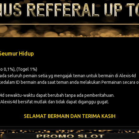
Seumur Hidup
no 0,1%), (Togel 1%)
pada seluruh pemain setia yg mengajak teman untuk bermain di Alexis4d
kedalam ID bermain anda saat teman anda melakukan Permainan secara o
s4d
sewaktu-waktu dapat berubah tanpa ada pemberitahuan.
n
Alexis4d
bersifat mutlak dan tidak dapat diganggu gugat.
SELAMAT BERMAIN DAN TERIMA KASIH