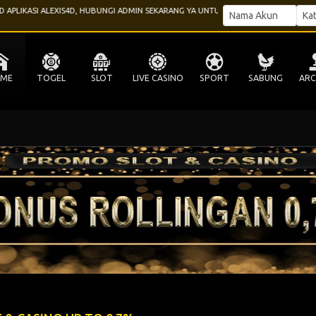
 ALEXIS4D, HUBUNGI ADMIN SEKARANG YA UNTUK INFO LEBIH LANJUT
ME
TOGEL
SLOT
LIVE CASINO
SPORT
SABUNG
ARC