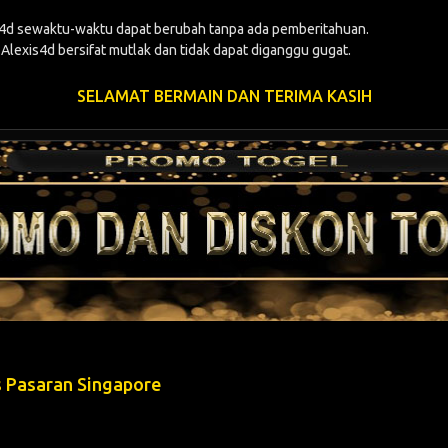
s4d
sewaktu-waktu dapat berubah tanpa ada pemberitahuan.
n
Alexis4d
bersifat mutlak dan tidak dapat diganggu gugat.
SELAMAT BERMAIN DAN TERIMA KASIH
s Pasaran Singapore