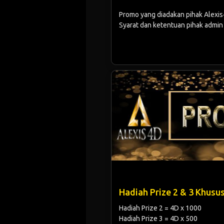
Promo yang diadakan pihak
Alexi
Syarat dan ketentuan pihak admi
Hadiah Prize 2 & 3 Khusu
Hadiah Prize 2 = 4D x 1000
Hadiah Prize 3 = 4D x 500