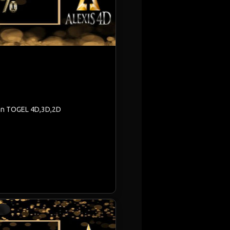
inan TOGEL 4D,3D,2D