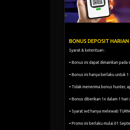
BONUS DEPOSIT HARIAN
Syarat & ketentuan :
• Bonus ini dapat dimainkan pada 
• Bonus ini hanya berlaku untuk 1
• Tidak menerima bonus hunter, a
• Bonus diberikan 1x dalam 1 hari 
• Syarat wd hanya melewati TUR
• Promo ini berlaku mulai 01 Sep