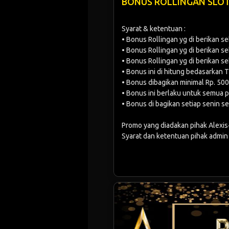
BONUS ROLLINGAN SLOT
Syarat & ketentuan :
• Bonus Rollingan yg di berikan 
• Bonus Rollingan yg di berikan s
• Bonus Rollingan yg di berikan 
• Bonus ini di hitung bedasarkan
• Bonus dibagikan minimal Rp. 50
• Bonus ini berlaku untuk semua
• Bonus di bagikan setiap senin 
Promo yang diadakan pihak
Alexi
Syarat dan ketentuan pihak admi