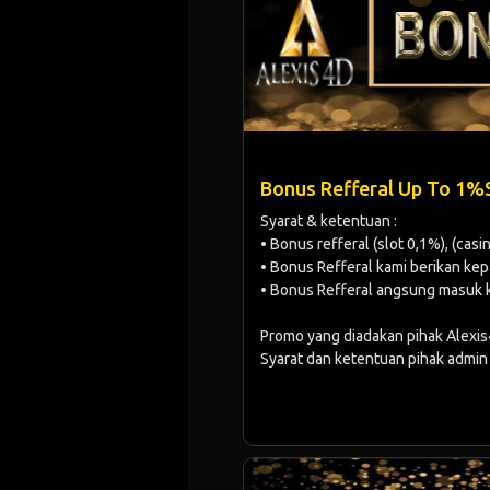
Bonus Refferal Up To 1%
Syarat & ketentuan :
• Bonus refferal (slot 0,1%), (casi
• Bonus Refferal kami berikan ke
• Bonus Refferal angsung masuk 
Promo yang diadakan pihak
Alexi
Syarat dan ketentuan pihak admi