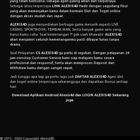
yang telah berlisensi sebagai agen paling aman dan terpercaya.
Sebagai situs terpercaya
LINK ALEXIS4D
Hadir dengan segudang fitur
yang akan memanjakan kamu dalam bermain Slot dan Togel online
dengan akses mudah dan cepat.
ALEXIS4D
juga menyediakan berbagai game menarik seperti LIVE
CASINO, SPORTBOOK, TEMBAK IKAN, Serta banyak game seru yang
harus kamu coba. Soal kemenangan ?? gak usah khawatir.
ALEXIS4D
akan menjamin seluruh kemenanganmu pasti dibayar lunas tanpa
drama.
Soal Pelayanan
CS ALEXIS4D
ga perlu di ragukan. Dengan pelayanan 24
jam nonstop Customer Service kami siap melayani kamu secara
profesional dan responsif, Serta akan memproses Deposit dan
Withdraw kamu dengan sangat cepat.
Jadi tunggu apa lagi ga perlu ragu yuk
DAFTAR ALEXIS4D
Agen slot
dan togel online terpercaya sekarangjuga dan dapatkan Bonus sertiap
hari
Download Aplikasi Android Alexis4d dan
LOGIN ALEXIS4D
Sekarang
juga.
© 2015 - 2026 Copyright Alexis4D.