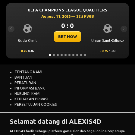
LEAGUE QUALIFIERS
UEFA CHAMPIONS LEAGU
26 — 22:59 WIB
August 12, 2026 — 0
: 0
0 : 0
Previous
Next
 NOW
BET NOW
Union Saint-Gilloise
Lyon
-0.75
1.00
1
0.86
TENTANG KAMI
BANTUAN
PERATURAN
INFORMASI BANK
HUBUNGI KAMI
KEBIJAKAN PRIVASI
PERSETUJUAN COOKIES
Selamat datang di ALEXIS4D
ALEXIS4D hadir sebagai platform game slot dan togel online terpercaya