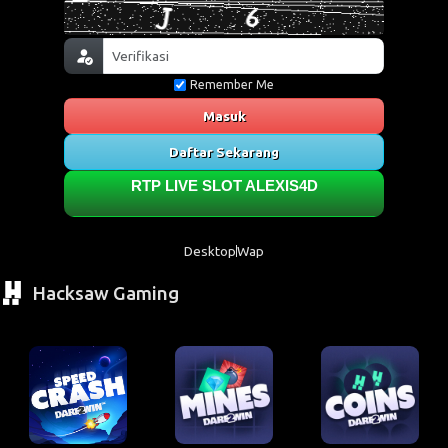
Remember Me
Masuk
Daftar Sekarang
RTP LIVE SLOT ALEXIS4D
Desktop
Wap
Hacksaw Gaming