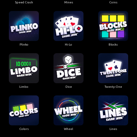
Speed Crash
Mines
Coins
Plinko
Hi-Lo
Blocks
Limbo
Dice
Twenty-One
Colors
Wheel
Lines