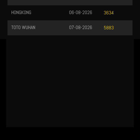
HONGKONG
06-08-2026
3634
TOTO WUHAN
07-08-2026
5883